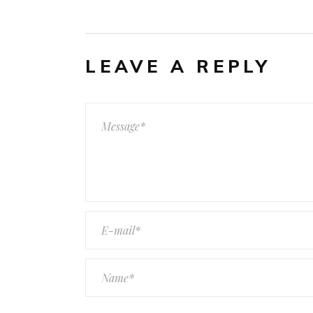
LEAVE A REPLY
KONTAKT
Modeladen LOLA
Textilhaus Haller GmbH
Hafengasse 20