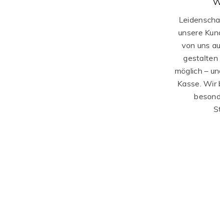
W
Leidenschaf
unsere Kund
von uns au
gestalten
möglich – un
Kasse. Wir 
besonde
S