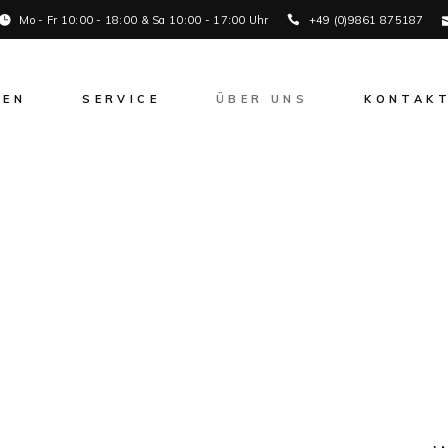
Mo - Fr 10:00 - 18:00 & Sa 10:00 - 17:00 Uhr
+49 (0)9861 875187
KEN
SERVICE
ÜBER UNS
KONTAK