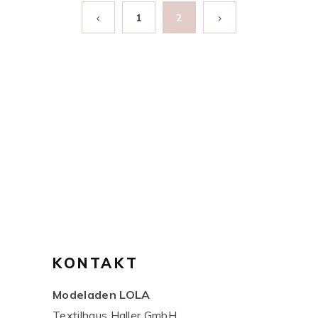
1
2
KONTAKT
Modeladen LOLA
Textilhaus Haller GmbH