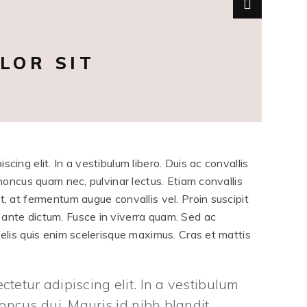
LOR SIT
cing elit. In a vestibulum libero. Duis ac convallis
rhoncus quam nec, pulvinar lectus. Etiam convallis
t, at fermentum augue convallis vel. Proin suscipit
 ante dictum. Fusce in viverra quam. Sed ac
felis quis enim scelerisque maximus. Cras et mattis
tetur adipiscing elit. In a vestibulum
honcus dui. Mauris id nibh blandit,