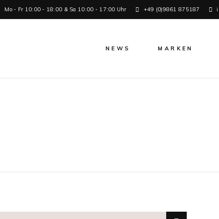
Mo - Fr 10:00 - 18:00 & Sa 10:00 - 17:00 Uhr
+49 (0)9861 875187
NEWS
MARKEN