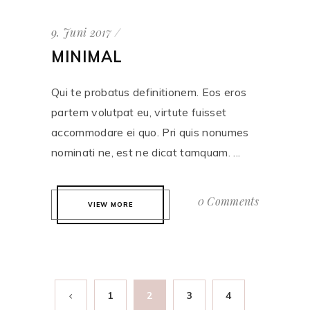
9. Juni 2017
MINIMAL
Qui te probatus definitionem. Eos eros
partem volutpat eu, virtute fuisset
accommodare ei quo. Pri quis nonumes
nominati ne, est ne dicat tamquam. ...
0 Comments
VIEW MORE
1
2
3
4