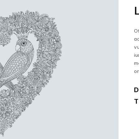
Of
ad
vu
iu
ma
or