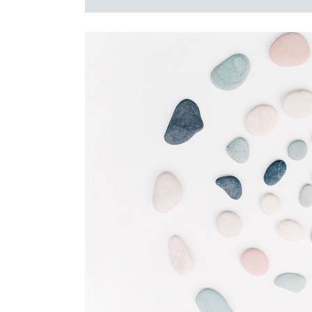
KONTAKT
Modeladen LOLA
Textilhaus Haller GmbH
Hafengasse 20
91541 Rothenburg ob der Tauber