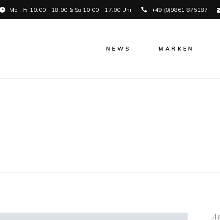
Mo - Fr 10:00 - 18:00 & Sa 10:00 - 17:00 Uhr
+49 (0)9861 875187
NEWS
MARKEN
Ar