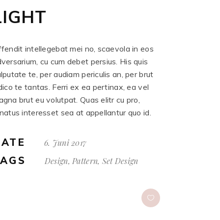
LIGHT
fendit intellegebat mei no, scaevola in eos
versarium, cu cum debet persius. His quis
lputate te, per audiam periculis an, per brut
dico te tantas. Ferri ex ea pertinax, ea vel
gna brut eu volutpat. Quas elitr cu pro,
natus interesset sea at appellantur quo id.
DATE
6. Juni 2017
TAGS
Design, Pattern, Set Design